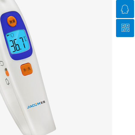
ꁗ
4008-539-889
ꀥ
QQ客服
扫一扫关注