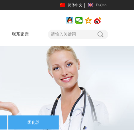
）
简体中文
English
끠
联系家康
雾化器